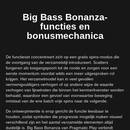
Big Bass Bonanza-
functies en
bonusmechanica
De functieset concentreert zich op een gratis spins-modus die
de voortgang van de verzamelstijl introduceert. Scatters
fungeren als toegangspoort tot de ronde en zorgen voor een
eerste momentum voordat wilds een meer uitgesproken rol
krijgen. Het verzamelmodel kan in veel gevallen
vermenigvuldigers verhogen of op andere wijze de waarde
verhogen van lijnwinsten die binnen het kenmerkvenster worden
behaald, waardoor een gevoel van voorwaartse beweging
ontstaat van de ene batch vrije spins naar de volgende.
De ontwerpintentie is erop gericht de functie leesbaar te
houden, zodat symbolen die progressie mogelijk maken visueel
verschillend zijn en het aantal verzamelde elementen altijd
duidelijk is. Big Bass Bonanza van Pragmatic Play verbindt