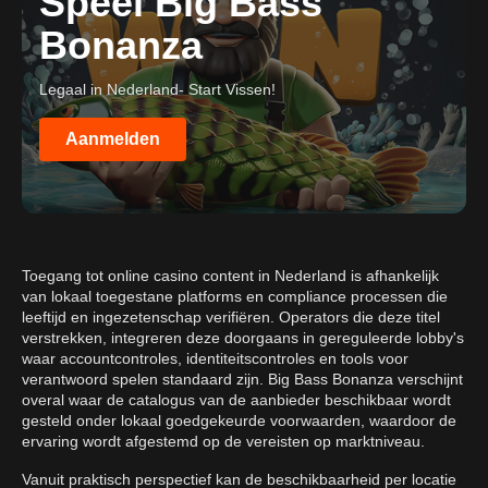
Speel Big Bass
Bonanza
Legaal in Nederland- Start Vissen!
Aanmelden
Toegang tot online casino content in Nederland is afhankelijk
van lokaal toegestane platforms en compliance processen die
leeftijd en ingezetenschap verifiëren. Operators die deze titel
verstrekken, integreren deze doorgaans in gereguleerde lobby's
waar accountcontroles, identiteitscontroles en tools voor
verantwoord spelen standaard zijn. Big Bass Bonanza verschijnt
overal waar de catalogus van de aanbieder beschikbaar wordt
gesteld onder lokaal goedgekeurde voorwaarden, waardoor de
ervaring wordt afgestemd op de vereisten op marktniveau.
Vanuit praktisch perspectief kan de beschikbaarheid per locatie