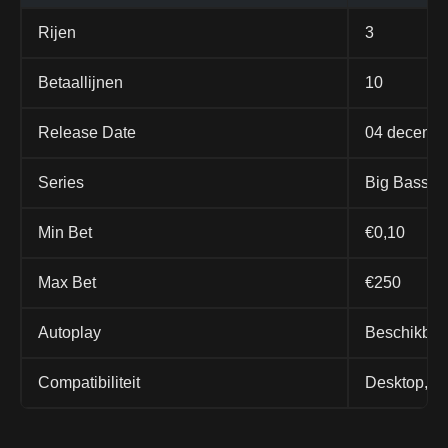
Rijen
3
Betaallijnen
10
Release Date
04 decemb
Series
Big Bass-se
Min Bet
€0,10
Max Bet
€250
Autoplay
Beschikbaa
Compatibiliteit
Desktop, mo