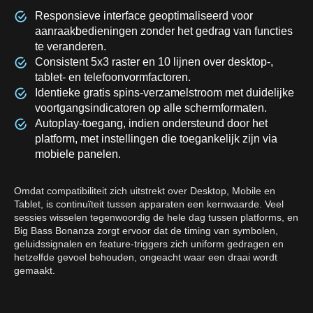
Responsieve interface geoptimaliseerd voor
aanraakbedieningen zonder het gedrag van functies
te veranderen.
Consistent 5x3 raster en 10 lijnen over desktop-,
tablet- en telefoonvormfactoren.
Identieke gratis spins-verzamelstroom met duidelijke
voortgangsindicatoren op alle schermformaten.
Autoplay-toegang, indien ondersteund door het
platform, met instellingen die toegankelijk zijn via
mobiele panelen.
Omdat compatibiliteit zich uitstrekt over Desktop, Mobile en
Tablet, is continuïteit tussen apparaten een kernwaarde. Veel
sessies wisselen tegenwoordig de hele dag tussen platforms, en
Big Bass Bonanza zorgt ervoor dat de timing van symbolen,
geluidssignalen en feature-triggers zich uniform gedragen en
hetzelfde gevoel behouden, ongeacht waar een draai wordt
gemaakt.