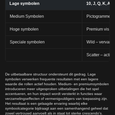
Lage symbolen
10, J, Q, K, A
Medium Symbolen
Pictogrammen 
Hoge symbolen
Premium vis en
Speciale symbolen
Wild – vervangt
Scatter – active
De uitbetaalbare structuur ondersteunt dit gedrag. Lage
symbolen verwerken frequente resultaten met een lagere
waarde die rollen actief houden. Medium- en premiumsymbolen
introduceren meer uitgesproken uitbetalingen die het spel
accentueren, en hun impact wordt versterkt in functies waar
verzamelingseffecten of vermenigvuldigers van toepassing zijn.
Het resultaat is een gelaagde ervaring waarbij elke
symboolcategorie bijdraagt aan een samenhangend geheel dat
zowel vertrouwd aanvoelt als in staat tot sterke crescendo's.