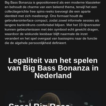
Big Bass Bonanza is gepositioneerd als een moderne klassieker
en behoudt de charme van een bekend thema, terwijl het een
collectiegerichte free spins-reeks toevoegt die een aparte
identiteit met zich meebrengt. Ons formaat houdt de
gebruikersinterface compact, zodat zowel informele sessies als
langere bankrollruns comfortabel blijven. Met het 10-lijnenraster
kunnen gebeurtenissen met één symbool echt gewicht dragen,
waardoor de wiskunde leesbaar blijft naarmate de inzet
verandert en het spel overgaat van basisspins naar de functie
die de algehele persoonlijkheid definieert.
Legaliteit van het spelen
van Big Bass Bonanza in
Nederland