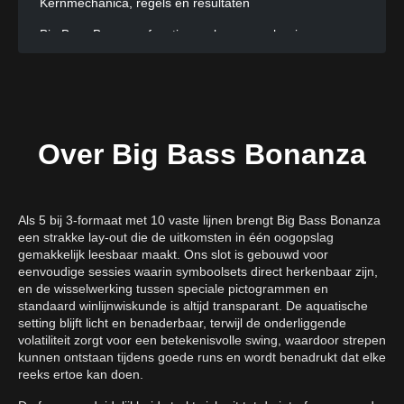
Kernmechanica, regels en resultaten
Big Bass Bonanza-functies en bonusmechanica
Big Bass Bonanza RTP, volatiliteit en maximaal
winstpotentieel
Hoe Big Bass Bonanza Verantwoord Aan te Boren
Over Big Bass Bonanza
Big Bass Bonanza Online Spelen Voor Echt Geld In
Nederland
Stortingen, Betalingen & Verantwoord spelen in
Nederland
Als 5 bij 3-formaat met 10 vaste lijnen brengt Big Bass Bonanza
een strakke lay-out die de uitkomsten in één oogopslag
Mobiele versie van Big Bass Bonanza
gemakkelijk leesbaar maakt. Ons slot is gebouwd voor
eenvoudige sessies waarin symboolsets direct herkenbaar zijn,
Veelgestelde vragen over Big Bass Bonanza
en de wisselwerking tussen speciale pictogrammen en
standaard winlijnwiskunde is altijd transparant. De aquatische
setting blijft licht en benaderbaar, terwijl de onderliggende
volatiliteit zorgt voor een betekenisvolle swing, waardoor strepen
kunnen ontstaan tijdens goede runs en wordt benadrukt dat elke
reeks ertoe kan doen.